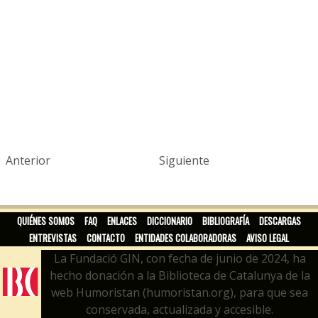
Anterior
Siguiente
QUIÉNES SOMOS
FAQ
ENLACES
DICCIONARIO
BIBLIOGRAFÍA
DESCARGAS
ENTREVISTAS
CONTACTO
ENTIDADES COLABORADORAS
AVISO LEGAL
La Fundació GIN, con fecha de junio de 2024, ha
hecho donación a la Biblioteca de Catalunya de la
web Humoristan (humoristan.org), para que sea
conservada, actualizada y accesible.