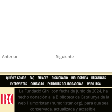
Anterior
Siguiente
QUIÉNES SOMOS
FAQ
ENLACES
DICCIONARIO
BIBLIOGRAFÍA
DESCARGAS
ENTREVISTAS
CONTACTO
ENTIDADES COLABORADORAS
AVISO LEGAL
La Fundació GIN, con fecha de junio de 2024, ha
hecho donación a la Biblioteca de Catalunya de la
web Humoristan (humoristan.org), para que sea
conservada, actualizada y accesible.